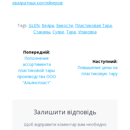
квадратных контейнеров
Tags:
GLEN
,
Ведра
,
Емкости
,
Пластиковая Тара
,
Стаканы
,
Судки
,
Тара
,
Упаковка
Навігація
Попередній:
записів
Попередній
Пополнение
Наступний:
запис:
ассортимента
Наступний
Повышение цены на
пластиковой тары
запис:
пластиковую тару
производства ООО
“Альянспласт”
Залишити відповідь
Щоб відправити коментар вам необхідно