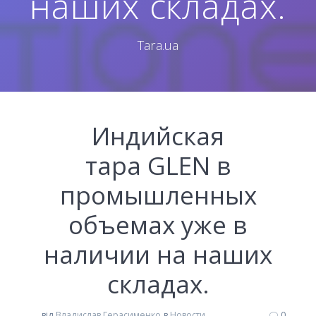
наших складах.
Tara.ua
Индийская
тара GLEN в
промышленных
объемах уже в
наличии на наших
складах.
від
Владислав Герасименко
в
Новости
0