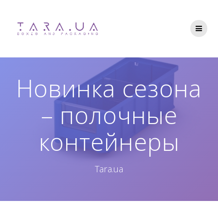
Перейти
до
вмісту
Новинка сезона
– полочные
контейнеры
Tara.ua