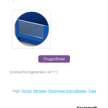
Подробнее
[contactformgenerator id=”1″]
Tags:
Лотки
,
Метизы
,
Полочные Контейнеры
,
Тара
Навігація
Наступний: