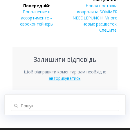
записів
Наступний
Попередній:
Новая поставка
Попередній
запис:
Пополнение в
ковролина SOMMER
запис:
ассортименте –
NEEDLEPUNCH! Много
евроконтейнеры
новых расцветок!
Спешите!
Залишити відповідь
Щоб відправити коментар вам необхідно
авторизуватись
.
Пошук: