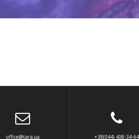
office@tara.ua
+38(044) 408-34-64