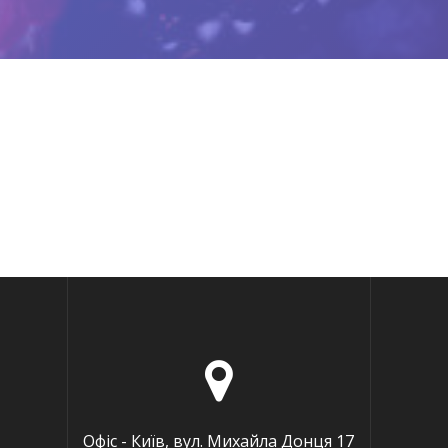
Офіс - Київ, вул. Михайла Донця 17