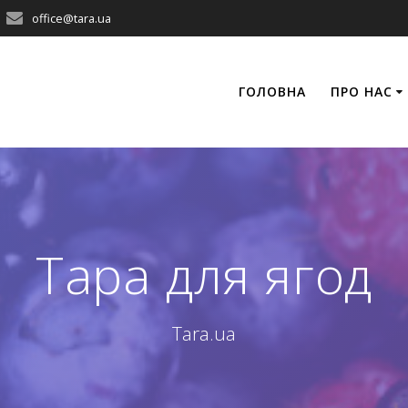
office@tara.ua
ГОЛОВНА
ПРО НАС
Тара для ягод
Tara.ua