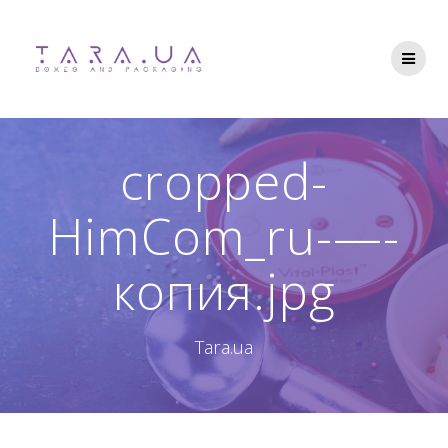
Перейти
до
вмісту
cropped-
HimCom_ru-—-
копия.jpg
Tara.ua