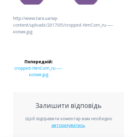
http://www.tara.ua/wp-
content/uploads/2017/05/cropped-HimCom_ru-—-
копия.jpg
Навігація
Попередній:
записів
Попередній
cropped-HimCom_ru-—-
запис:
копия.jpg
Залишити відповідь
Щоб відправити коментар вам необхідно
авторизуватись
.