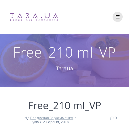
Перейти
до
вмісту
Free_210 ml_VP
Tara.ua
Free_210 ml_VP
від
Владислав Герасименко
в
0
увімк. 2 Серпня, 2016