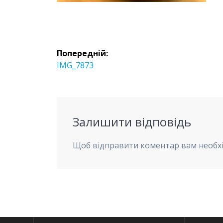
Навігація
Попередній:
записів
Попередній
IMG_7873
запис:
Залишити відповідь
Щоб відправити коментар вам необх