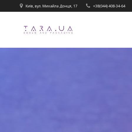
Перейти
Київ, вул. Михайла Донця, 17
+38(044) 408-34-64
до
вмісту