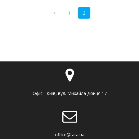
Навігація
Сторінка
Сторінка
1
2
по
записам
Офіс - Київ, вул. Михайла Донця 17
office@tara.ua