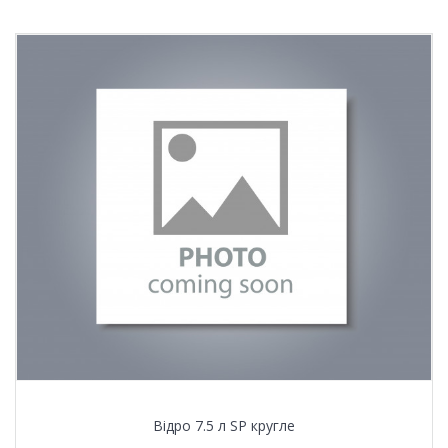
Відро 7.5 л SР кругле