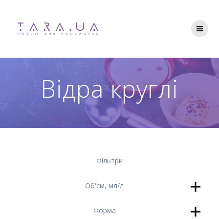
Перейти
до
вмісту
Відра круглі
Фільтри
Об'єм, мл/л
Форма