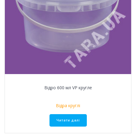
Відро 600 мл VР кругле
Відра круглі
Читати далі