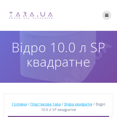
Перейти
до
вмісту
Відро 10.0 л SР
квадратне
Головна
/
Пластикова тара
/
Відра квадратні
/ Відро
10.0 л SР квадратне