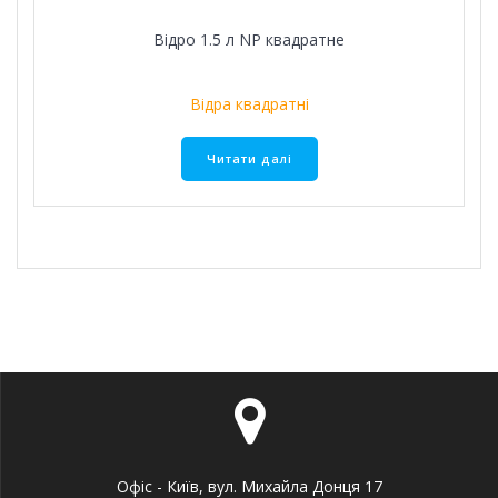
Відро 1.5 л NР квадратне
Відра квадратні
Читати далі
Офіс - Київ, вул. Михайла Донця 17