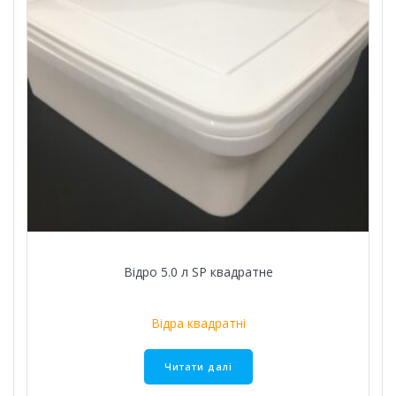
Відро 5.0 л SР квадратне
Відра квадратні
Читати далі