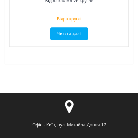
Відро 550 мл VР кругле
Відра круглі
Читати далі
Офіс - Київ, вул. Михайла Донця 17