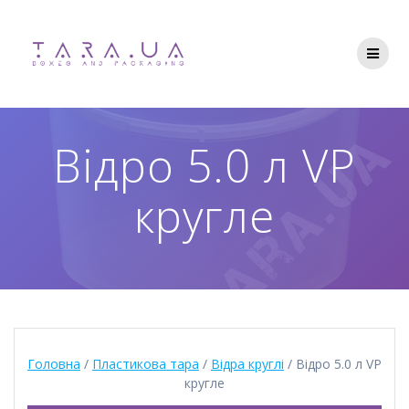
Перейти
до
вмісту
Відро 5.0 л VР
кругле
Головна
/
Пластикова тара
/
Відра круглі
/ Відро 5.0 л VР
кругле