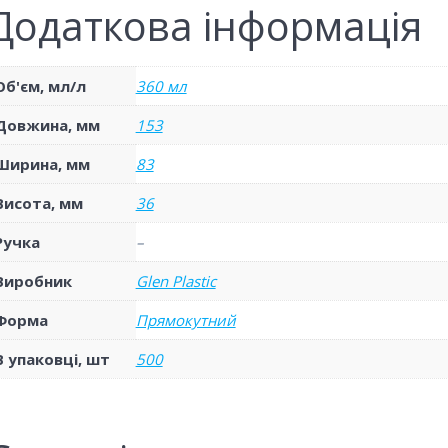
Додаткова інформація
Об'єм, мл/л
360 мл
Довжина, мм
153
Ширина, мм
83
Висота, мм
36
Ручка
–
Виробник
Glen Plastic
Форма
Прямокутний
В упаковці, шт
500