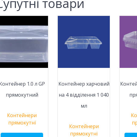
Супутні товари
Контейнер 1.0 л GР
Контейнер харчовий
Контей
прямокутний
на 4 відділення 1 040
пр
мл
Контейнери
Ко
прямокутні
п
Контейнери
прямокутні