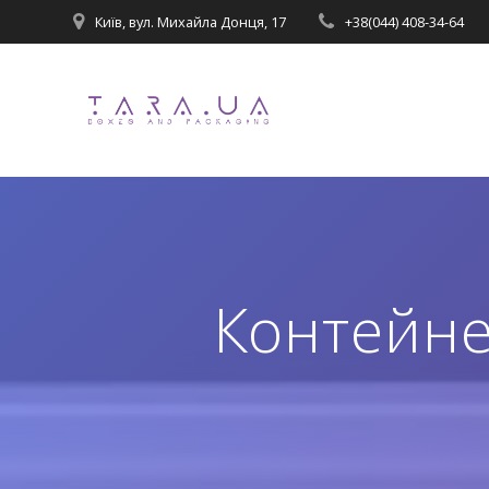
Перейти
Київ, вул. Михайла Донця, 17
+38(044) 408-34-64
до
вмісту
Контейне