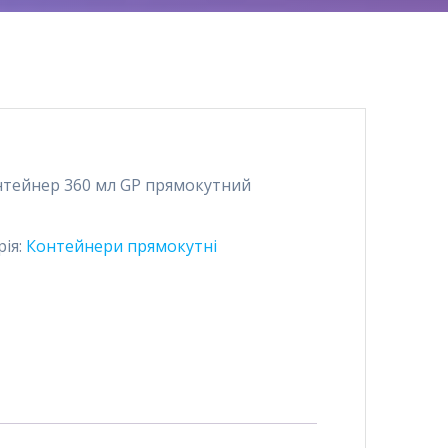
нтейнер 360 мл GР прямокутний
рія:
Контейнери прямокутні