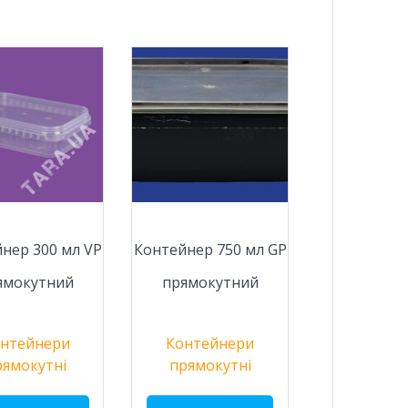
нер 300 мл VР
Контейнер 750 мл GР
ямокутний
прямокутний
нтейнери
Контейнери
рямокутні
прямокутні