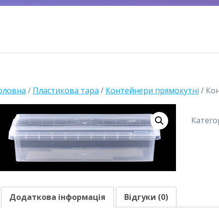
оловна
/
Пластикова тара
/
Контейнери прямокутні
/ Ко
Катего
Додаткова інформація
Відгуки (0)