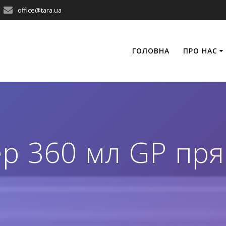
office@tara.ua
ГОЛОВНА
ПРО НАС
р 360 мл GР пр