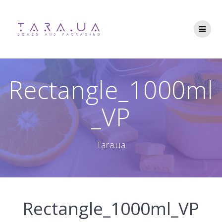
Перейти
до
вмісту
Rectangle_1000ml
_VP
Tara.ua
Rectangle_1000ml_VP