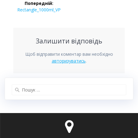
Попередній:
записів
Попередній
Rectangle_1000ml_VP
запис:
Залишити відповідь
Щоб відправити коментар вам необхідно
авторизуватись
.
Пошук: