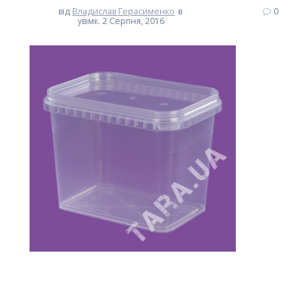
від
Владислав Герасименко
в
0
увімк. 2 Серпня, 2016
Навігація