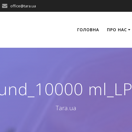
office@tara.ua
ГОЛОВНА
ПРО НАС
und_10000 ml_L
Tara.ua