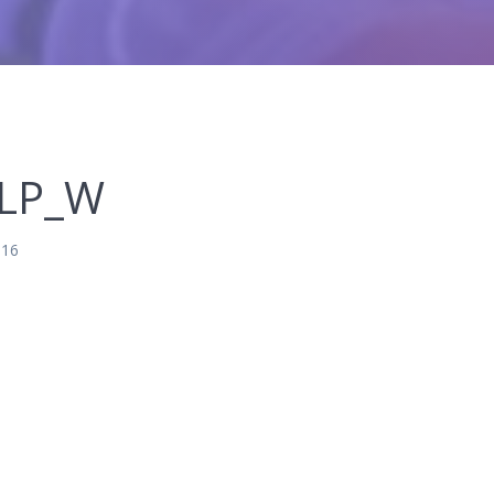
_LP_W
016