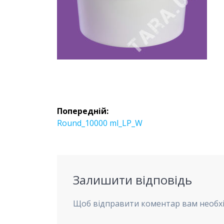
Навігація
Попередній:
записів
Попередній
Round_10000 ml_LP_W
запис:
Залишити відповідь
Щоб відправити коментар вам необх