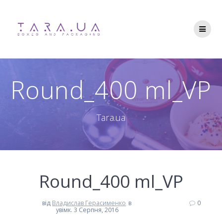
Перейти
до
вмісту
Round_400 ml_VP
Tara.ua
Round_400 ml_VP
від
Владислав Герасименко
в
0
увімк. 3 Серпня, 2016