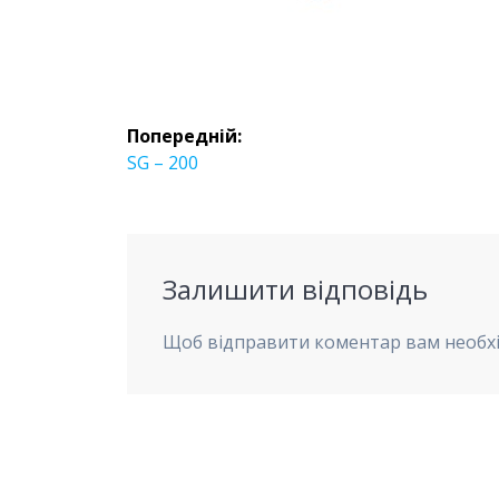
Навігація
Попередній:
записів
Попередній
SG – 200
запис:
Залишити відповідь
Щоб відправити коментар вам необх