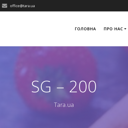
office@tara.ua
ГОЛОВНА
ПРО НАС
SG – 200
Tara.ua