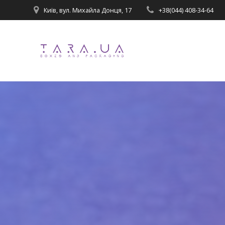
Перейти
Київ, вул. Михайла Донця, 17
+38(044) 408-34-64
до
вмісту