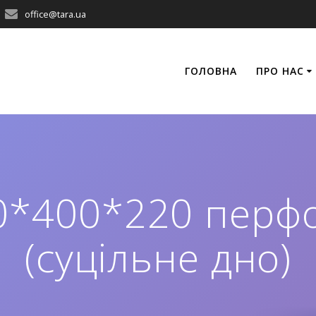
office@tara.ua
ГОЛОВНА
ПРО НАС
0*400*220 перф
(суцільне дно)