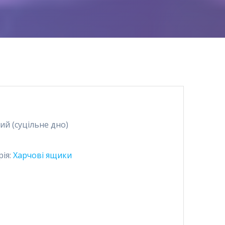
й (суцільне дно)
рія:
Харчові ящики