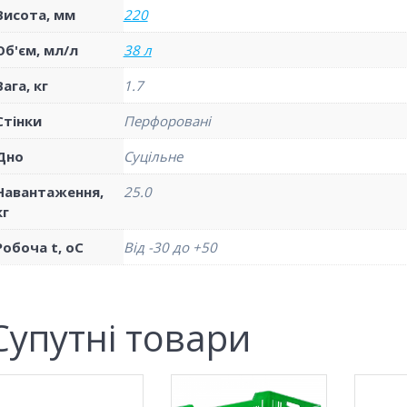
Висота, мм
220
Об'єм, мл/л
38 л
Вага, кг
1.7
Стінки
Перфоровані
Дно
Суцільне
Навантаження,
25.0
кг
Робоча t, oС
Від -30 до +50
Супутні товари