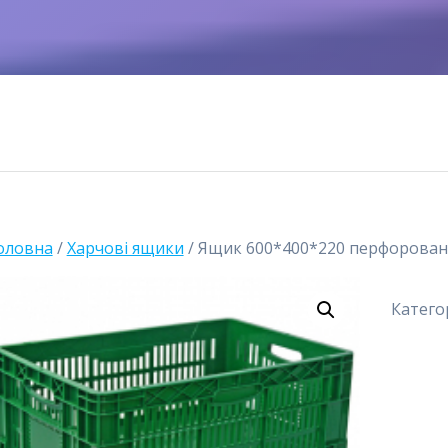
оловна
/
Харчові ящики
/ Ящик 600*400*220 перфоровани
Катего