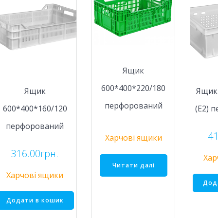
Ящик
600*400*220/180
Ящик
Ящик
перфорований
600*400*160/120
(Е2) 
перфорований
41
Харчові ящики
316.00
грн.
Хар
Читати далі
Харчові ящики
Дод
Додати в кошик