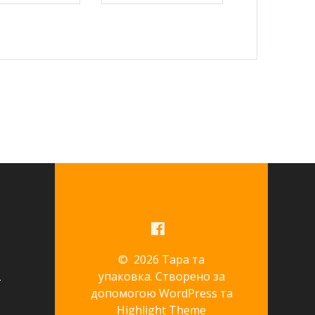
© 2026 Тара та
упаковка. Створено за
допомогою WordPress та
Highlight Theme