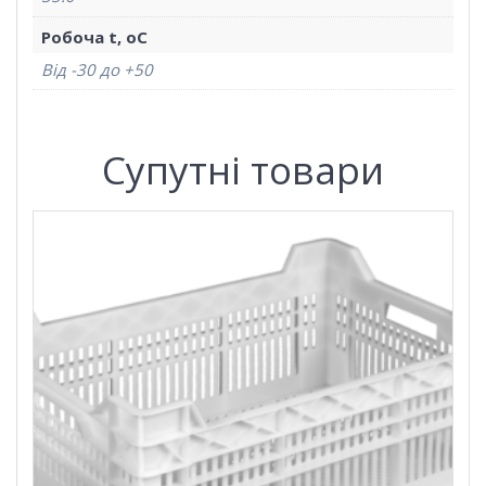
Робоча t, oС
Від -30 до +50
Супутні товари