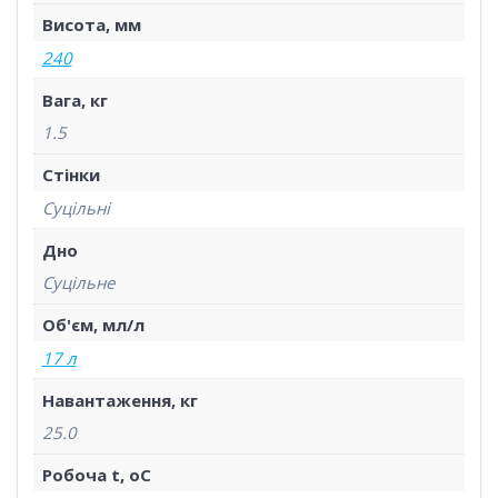
Висота, мм
240
Вага, кг
1.5
Стінки
Суцільні
Дно
Суцільне
Об'єм, мл/л
17 л
Навантаження, кг
25.0
Робоча t, oС