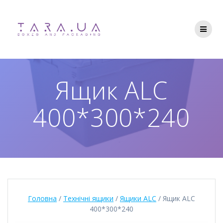
Перейти
до
вмісту
Ящик ALC
400*300*240
Головна
/
Технічні ящики
/
Ящики ALC
/ Ящик ALC
400*300*240