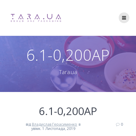
Перейти
до
вмісту
6.1-0,200АP
Tara.ua
6.1-0,200АP
від
Владислав Герасименко
в
0
увімк. 1 Листопада, 2019