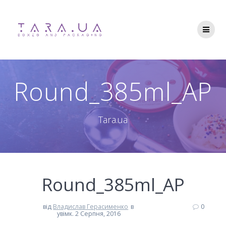
Перейти
до
вмісту
Round_385ml_AP
Tara.ua
Round_385ml_AP
від
Владислав Герасименко
в
0
увімк. 2 Серпня, 2016